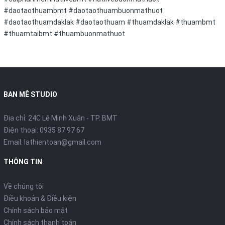
#daotaothuambmt #daotaothuambuonmathuot
#daotaothuamdaklak #daotaothuam #thuamdaklak #thuambmt
#thuamtaibmt #thuambuonmathuot
BAN MÊ STUDIO
Địa chỉ: 24C Lê Minh Xuân - TP. BMT
Điện thoại:
0935 87 97 67
Email:
lathientoan@gmail.com
THÔNG TIN
Về chúng tôi
Điều khoản & Điều kiện
Chính sách bảo mật
Chính sách thanh toán