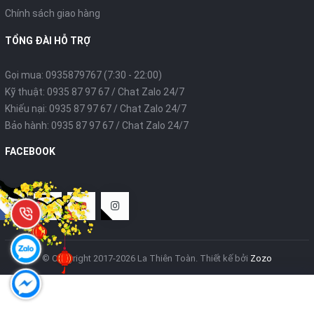
Chính sách giao hàng
TỔNG ĐÀI HỖ TRỢ
Gọi mua: 0935879767 (7:30 - 22:00)
Kỹ thuật: 0935 87 97 67 / Chat Zalo 24/7
Khiếu nại: 0935 87 97 67 / Chat Zalo 24/7
Bảo hành: 0935 87 97 67 / Chat Zalo 24/7
FACEBOOK
© Copyright 2017-2026 La Thiên Toàn.
Thiết kế bởi
Zozo