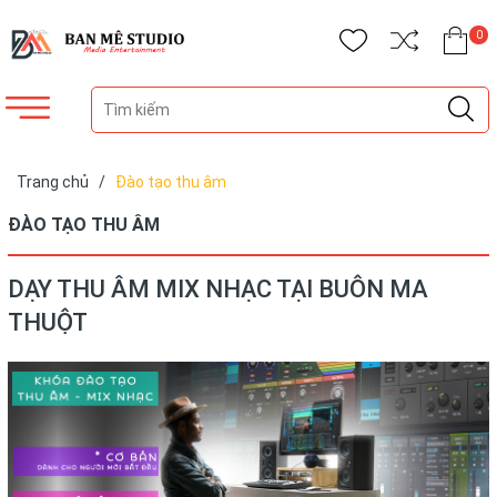
0
Trang chủ
/
Đào tạo thu âm
ĐÀO TẠO THU ÂM
DẠY THU ÂM MIX NHẠC TẠI BUÔN MA
THUỘT