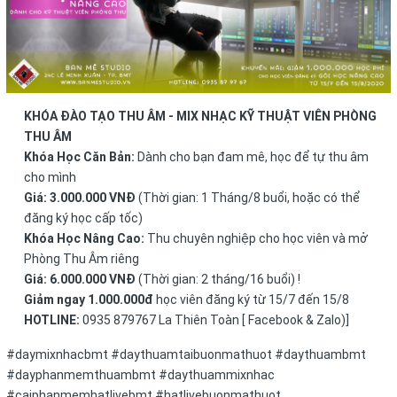
KHÓA ĐÀO TẠO THU ÂM - MIX NHẠC KỸ THUẬT VIÊN PHÒNG
THU ÂM
Khóa Học Căn Bản:
Dành cho bạn đam mê, học để tự thu âm
cho mình
Giá: 3.000.000 VNĐ
(Thời gian: 1 Tháng/8 buổi, hoặc có thể
đăng ký học cấp tốc)
Khóa Học Nâng Cao:
Thu chuyên nghiệp cho học viên và mở
Phòng Thu Âm riêng
Giá: 6.000.000 VNĐ
(Thời gian: 2 tháng/16 buổi) !
Giảm ngay 1.000.000đ
học viên đăng ký từ 15/7 đến 15/8
HOTLINE:
0935 879767 La Thiên Toàn [ Facebook & Zalo)]
#daymixnhacbmt #daythuamtaibuonmathuot #daythuambmt
#dayphanmemthuambmt #daythuammixnhac
#caiphanmemhatlivebmt #hatlivebuonmathuot